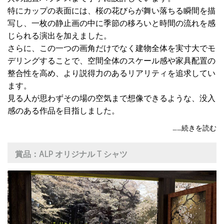
特にカップの表面には、桜の花びらが舞い落ちる瞬間を描
写し、一枚の静止画の中に季節の移ろいと時間の流れを感
じられる演出を加えました。
さらに、この一つの画角だけでなく建物全体を実寸大でモ
デリングすることで、空間全体のスケール感や家具配置の
整合性を高め、より説得力のあるリアリティを追求してい
ます。
見る人が思わずその場の空気まで想像できるような、没入
感のある作品を目指しました。
賞品：
ALP オリジナル T シャツ