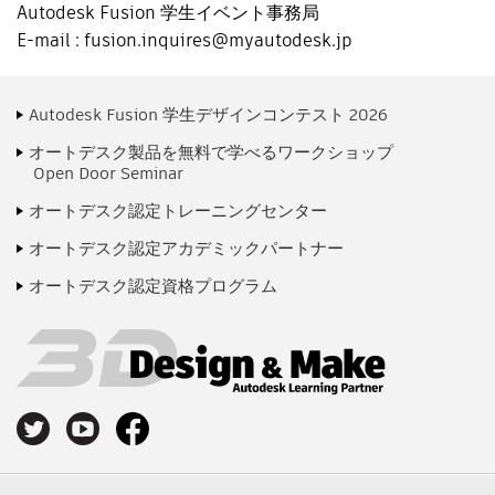
Autodesk Fusion 学生イベント事務局
E-mail :
fusion.inquires@myautodesk.jp