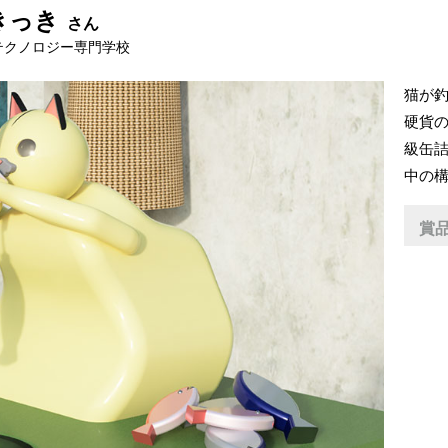
きっき
さん
テクノロジー専門学校
猫が
硬貨の
級缶
中の
賞