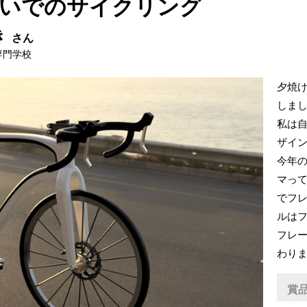
いでのサイクリング
き
さん
専門学校
夕焼
しま
私は
ザイ
今年の
マっ
でフ
ルは
フレ
わり
賞