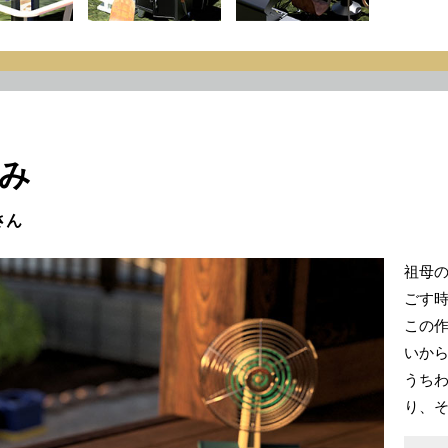
み
さん
祖母
ごす
この
いか
うち
り、