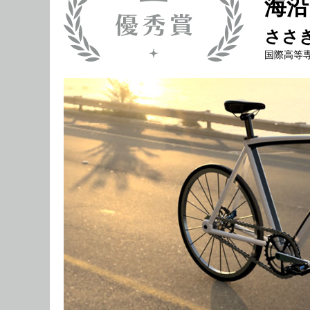
海沿
ささ
国際高等