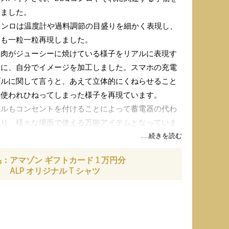
しました。
コンロは温度計や過料調節の目盛りを細かく表現し、
ンも一粒一粒再現しました。
、肉がジューシーに焼けている様子をリアルに表現す
めに、自分でイメージを加工しました。スマホの充電
ブルに関して言うと、あえて立体的にくねらせること
年使われひねってしまった様子を再現ています。
ソルもコンセントを付けることによって蓄電器の代わ
なり、様々な場面で使える万能アイテムとなっていま
また、カゴもスタックできるようなデザインにし、
なアイテムが入れれるような大きさのものを作成しま
品：
アマゾン ギフトカード 1 万円分
。
ALP オリジナル T シャツ
は肉を焼いている合間にぴったりの遊道具である水鉄
、浮力スティックなどを入れました。
に暑い夏を乗り切るのにぴったりなアイテムです。