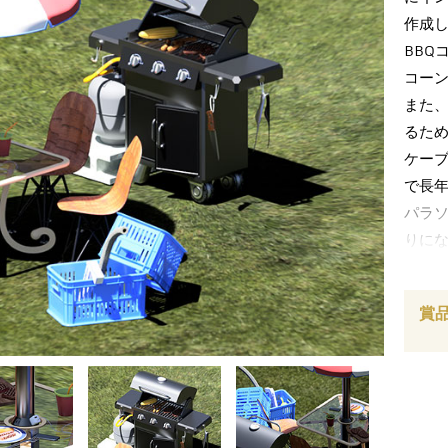
作成
BBQ
コー
また
るた
ケー
で長
パラ
りに
す。
様々
賞
した
今回
砲や
まさ