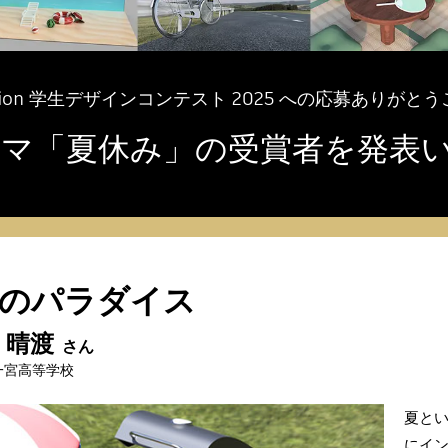
 Fusion 学生デザインコンテスト 2025 への応募ありが
 テーマ「夏休み」の受賞者を発表
のパラダイス
 晴渡
さん
一宮高等学校
夏とい
にイン